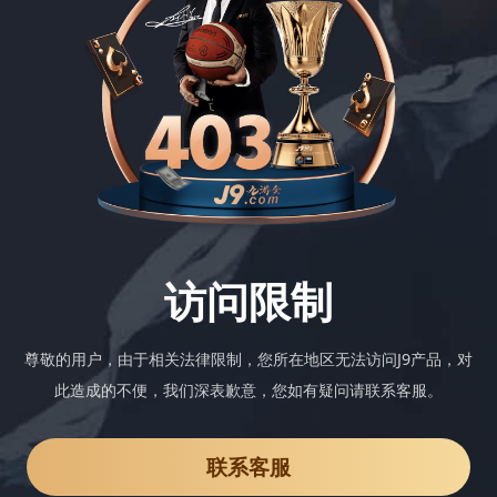
访问限制
尊敬的用户，由于相关法律限制，您所在地区无法访问J9产品，对
此造成的不便，我们深表歉意，您如有疑问请联系客服。
联系客服